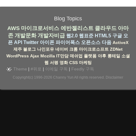
Blog Topics
AWS
마이크로서비스
에반젤리스트
클라우드
아마
존
개발문화
개발자비급
웹2.0
웹표준
HTML5
구글
오
픈 API
Twitter
아이폰
파이어폭스
오픈소스
다음
ActiveX
제주
블로그
나인포유
네이버
크롬
마이크로소프트
ZDNet
WordPress
Ajax
Mozilla
IT만담
매쉬업
플랫폼
야후
롱테일
소셜
웹
서평
영화
CSS
마케팅
Theme
|
#위로
|
이메일 구독
|
Feedly 구독
Copyright(c) 1996-2026
Channy Yun
All rights reserved.
Disclaimer