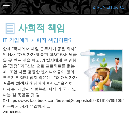
ZH-CN
EN
JA
KO
사회적 책임
IT 기업에게 사회적 책임이란?
한때 "국내에서 제일 근무하기 좋은 회사"
인 N사, "개발자가 행복한 회사" K사..월급
을 못 받는 것을 빼고, 개발자에게 큰 멘붕
은 "열정" 과 "신념"으로 프로젝트를 했는
데..또한 나름 훌륭한 엔지니어들이 많이
모으기도 정말 쉽지 않은데.. "왜 개발자가
매출에 희생자가 되어야 하나..." 솔직히
이제는 "개발자가 행복한 회사"가 국내 있
다는 걸 못믿을 것 같
다.https://www.facebook.com/beyondj2ee/posts/524018107651054
한국에서 거의 유일하게 ...
2013/03/06