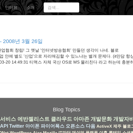
인터뷰
소개
 2008년 3월 26일
협회 창립! 그 옛날 '인터넷방송협회' 만들던 생각이 나네. 블로
업 안에 별도 '산업'으로 자리매김할 수 있느냐는 별개 문제다. (it만담 항
-03-20 14:49:31 티맥스 자체 국산 OS로 MS 물리친다 라고 하는데 충
Blog Topics
서비스
에반젤리스트
클라우드
아마존
개발문화
개발자
API
Twitter
아이폰
파이어폭스
오픈소스
다음
ActiveX
제주
블로
DNet
WordPress
Ajax
Mozilla
IT만담
매쉬업
플랫폼
야후
롱테일
소셜