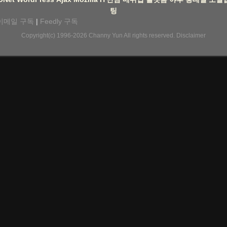
팅
이메일 구독
|
Feedly 구독
Copyright(c) 1996-2026
Channy Yun
All rights reserved.
Disclaimer