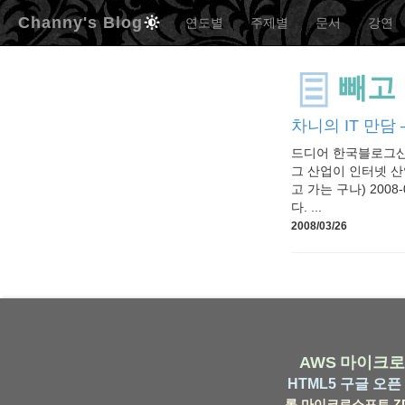
Channy's Blog
연도별
주제별
문서
강연
빼고
차니의 IT 만담 –
드디어 한국블로그산업
그 산업이 인터넷 산
고 가는 구나) 2008
다. ...
2008/03/26
AWS
마이크로
HTML5
구글
오픈 
롬
마이크로소프트
Z