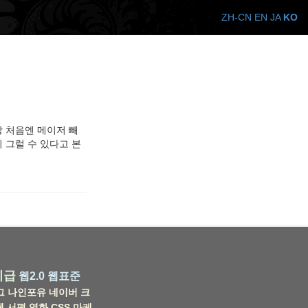
ZH-CN
EN
JA
KO
상 처음엔 메이저 빼
분히 그럴 수 있다고 본
비급
웹2.0
웹표준
그
나인포유
네이버
크
웹
서평
영화
CSS
마케