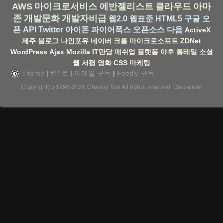
AWS
마이크로서비스
에반젤리스트
클라우드
아마
존
개발문화
개발자비급
웹2.0
웹표준
HTML5
구글
오
픈 API
Twitter
아이폰
파이어폭스
오픈소스
다음
ActiveX
제주
블로그
나인포유
네이버
크롬
마이크로소프트
ZDNet
WordPress
Ajax
Mozilla
IT만담
매쉬업
플랫폼
야후
롱테일
소셜
웹
서평
영화
CSS
마케팅
Theme
|
#위로
|
이메일 구독
|
Feedly 구독
Copyright(c) 1996-2026
Channy Yun
All rights reserved.
Disclaimer