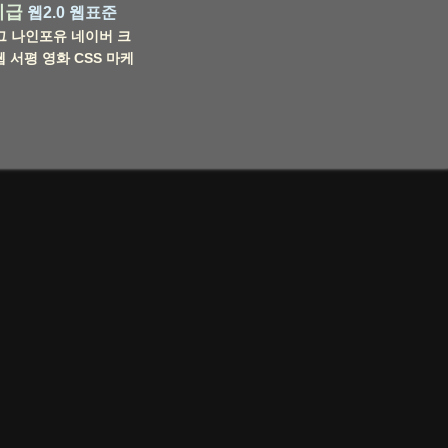
비급
웹2.0
웹표준
그
나인포유
네이버
크
웹
서평
영화
CSS
마케