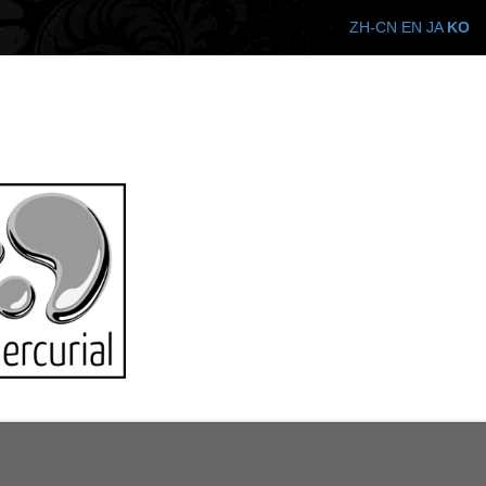
ZH-CN
EN
JA
KO