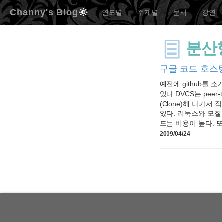
Channy's Blog
연도별
주제별
문서
강연
분산
구글 코드 호스팅, 
예전에 github를
있다.DVCS는 pee
(Clone)해 나가서
있다. 리눅스와 모질라
드는 비용이 높다. 
2009/04/24