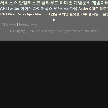
서비스
에반젤리스트
클라우드
아마존
개발문화
개발자
API
Twitter
아이폰
파이어폭스
오픈소스
다음
ActiveX
제주
블로
DNet
WordPress
Ajax
Mozilla
IT만담
매쉬업
플랫폼
야후
롱테일
소셜
팅
이메일 구독
|
Feedly 구독
Copyright(c) 1996-2026
Channy Yun
All rights reserved.
Disclaimer