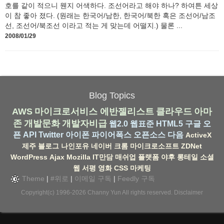
호를 같이 적으니 웬지 어색하다. 조선어라고 해야 하나? 하여튼 세상
이 참 좋아 졌다. (원래는 한국어/남한, 한국어/북한 혹은 조선어/남조
선, 조선어/북조선 이라고 적는 게 맞는데 어떨지.) 물론 ...
2008/01/29
Blog Topics
AWS
마이크로서비스
에반젤리스트
클라우드
아마
존
개발문화
개발자비급
웹2.0
웹표준
HTML5
구글
오
픈 API
Twitter
아이폰
파이어폭스
오픈소스
다음
ActiveX
제주
블로그
나인포유
네이버
크롬
마이크로소프트
ZDNet
WordPress
Ajax
Mozilla
IT만담
매쉬업
플랫폼
야후
롱테일
소셜
웹
서평
영화
CSS
마케팅
Theme
|
#위로
|
이메일 구독
|
Feedly 구독
Copyright(c) 1996-2026
Channy Yun
All rights reserved.
Disclaimer