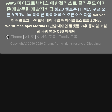
AWS
마이크로서비스
에반젤리스트
클라우드
아마
존
개발문화
개발자비급
웹2.0
웹표준
HTML5
구글
오
픈 API
Twitter
아이폰
파이어폭스
오픈소스
다음
ActiveX
제주
블로그
나인포유
네이버
크롬
마이크로소프트
ZDNet
WordPress
Ajax
Mozilla
IT만담
매쉬업
플랫폼
야후
롱테일
소셜
웹
서평
영화
CSS
마케팅
Theme
|
#위로
|
이메일 구독
|
Feedly 구독
Copyright(c) 1996-2026
Channy Yun
All rights reserved.
Disclaimer