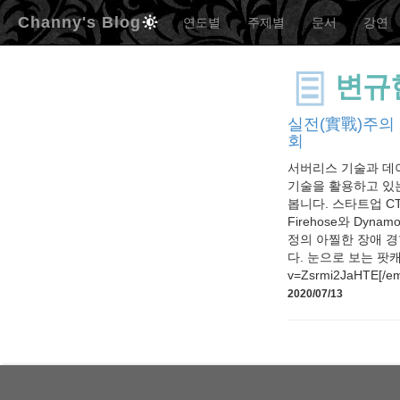
Channy's Blog
연도별
주제별
문서
강연
변규
실전(實戰)주의 
회
서버리스 기술과 데
기술을 활용하고 있는 
봅니다. 스타트업 CT
Firehose와 Dyna
정의 아찔한 장애 
다. 눈으로 보는 팟캐스트 
v=Zsrmi2JaHTE[/e
2020/07/13