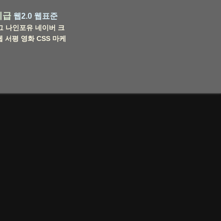
비급
웹2.0
웹표준
그
나인포유
네이버
크
웹
서평
영화
CSS
마케