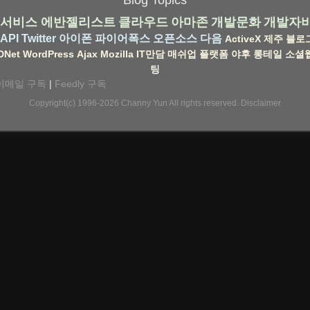
서비스
에반젤리스트
클라우드
아마존
개발문화
개발자
API
Twitter
아이폰
파이어폭스
오픈소스
다음
ActiveX
제주
블로
DNet
WordPress
Ajax
Mozilla
IT만담
매쉬업
플랫폼
야후
롱테일
소셜
팅
이메일 구독
|
Feedly 구독
Copyright(c) 1996-2026
Channy Yun
All rights reserved.
Disclaimer