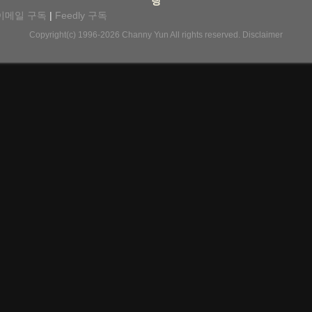
팅
이메일 구독
|
Feedly 구독
Copyright(c) 1996-2026
Channy Yun
All rights reserved.
Disclaimer