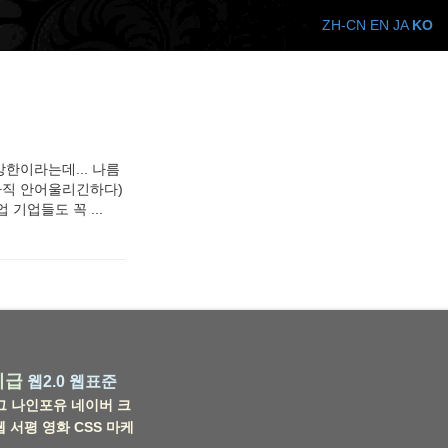
ZH-CN
EN
JA
KO
한이라는데... 나름
 아직 안어울리긴하다)
업 기업들도 꼭 ...
비급
웹2.0
웹표준
그
나인포유
네이버
크
웹
서평
영화
CSS
마케