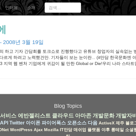
인터뷰
소개
에
 2008년 3월 19일
의 하고 기자 간담회를 토크쇼로 진행했다고 유튜브 창업자의 실속없는 방
다르게 하려고 노력했건만. 기자들이 보는 눈이란... (it만담 한국문화엔
10:43 지역 웹 벤처 기업에게 귀감이 될 만한 Global or Die!우리 나라 스타트
Blog Topics
서비스
에반젤리스트
클라우드
아마존
개발문화
개발자
API
Twitter
아이폰
파이어폭스
오픈소스
다음
ActiveX
제주
블로
DNet
WordPress
Ajax
Mozilla
IT만담
매쉬업
플랫폼
야후
롱테일
소셜