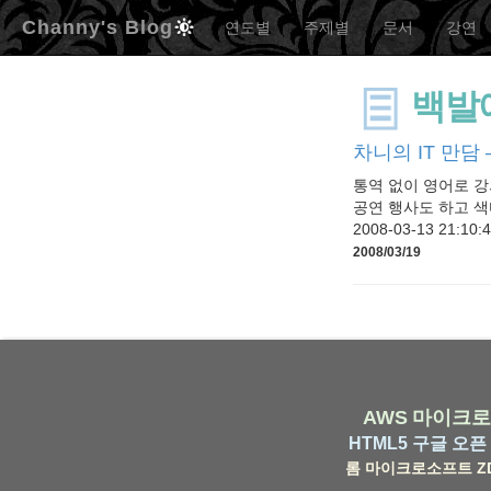
Channy's Blog
연도별
주제별
문서
강연
백발
차니의 IT 만담 –
통역 없이 영어로 강
공연 행사도 하고 색
2008-03-13 21:
2008/03/19
AWS
마이크로
HTML5
구글
오픈 
롬
마이크로소프트
Z