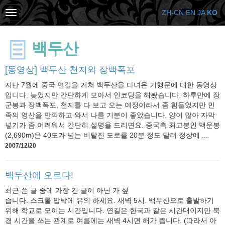
ZH-CN
EN
JA
KO
백두산
[동영상] 백두산 천지와 장백폭포
지난 7월에 중국 연길을 거쳐 백두산을 다녀온 기행문에 대한 동영상
입니다. 늦었지만 간단하게 모아서 인코딩을 해봤습니다. 하루만에 장
군봉과 장백폭포, 천지를 다 보고 오는 여정이라서 좀 힘들었지만 민
족의 영산을 만끽하고 와서 나름 기분이 좋았습니다. 양이 많아 자막
넣기가 좀 어려워서 간단히 설명을 드리면요. 중국측 최고봉인 백운봉
(2,690m)은 40도가 넘는 비탈진 도로를 20분 정도 달려 정상에 ...
2007/12/20
백두산에 오르다!
최근 쓴 글 중에 가장 긴 글이 아닌 가 싶
습니다. 스크롤 압박에 유의 하세요. 새벽 5시. 백두산으로 출발하기
위해 학교로 모이는 시간입니다. 연길은 한국과 같은 시간대이지만 북
경 시간을 쓰는 관계로 여름에는 새벽 4시면 해가 뜹니다. (따라서 아