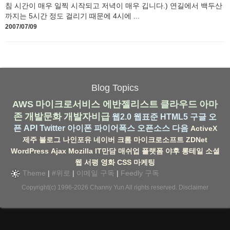
침 시간이 매우 일찍 시작되고 저녁이 매우 깁니다.) 연길에서 백두산
까지는 5시간 정도 걸리기 때문에 4시에 ...
2007/07/09
Blog Topics
AWS
마이크로서비스
에반젤리스트
클라우드
아마
존
개발문화
개발자비급
웹2.0
웹표준
HTML5
구글
오
픈 API
Twitter
아이폰
파이어폭스
오픈소스
다음
ActiveX
제주
블로그
나인포유
네이버
크롬
마이크로소프트
ZDNet
WordPress
Ajax
Mozilla
IT만담
매쉬업
플랫폼
야후
롱테일
소셜
웹
서평
영화
CSS
마케팅
Theme
|
#위로
|
이메일 구독
|
Feedly 구독
Copyright(c) 1996-2026
Channy Yun
All rights reserved.
Disclaimer