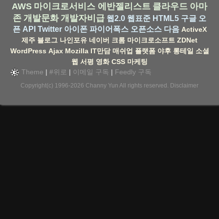
AWS
마이크로서비스
에반젤리스트
클라우드
아마
존
개발문화
개발자비급
웹2.0
웹표준
HTML5
구글
오
픈 API
Twitter
아이폰
파이어폭스
오픈소스
다음
ActiveX
제주
블로그
나인포유
네이버
크롬
마이크로소프트
ZDNet
WordPress
Ajax
Mozilla
IT만담
매쉬업
플랫폼
야후
롱테일
소셜
웹
서평
영화
CSS
마케팅
Theme
|
#위로
|
이메일 구독
|
Feedly 구독
Copyright(c) 1996-2026
Channy Yun
All rights reserved.
Disclaimer