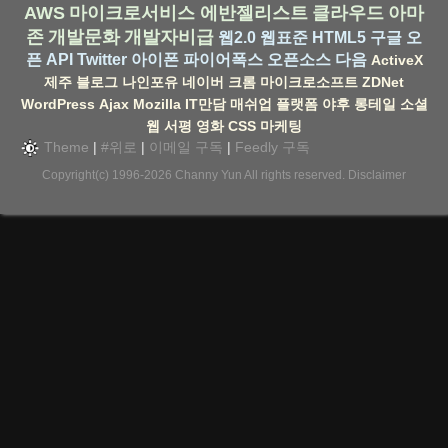
AWS
마이크로서비스
에반젤리스트
클라우드
아마
존
개발문화
개발자비급
웹2.0
웹표준
HTML5
구글
오
픈 API
Twitter
아이폰
파이어폭스
오픈소스
다음
ActiveX
제주
블로그
나인포유
네이버
크롬
마이크로소프트
ZDNet
WordPress
Ajax
Mozilla
IT만담
매쉬업
플랫폼
야후
롱테일
소셜
웹
서평
영화
CSS
마케팅
Theme
|
#위로
|
이메일 구독
|
Feedly 구독
Copyright(c) 1996-2026
Channy Yun
All rights reserved.
Disclaimer