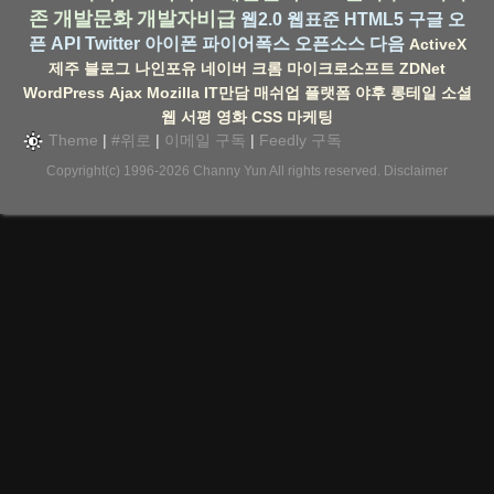
존
개발문화
개발자비급
웹2.0
웹표준
HTML5
구글
오
픈 API
Twitter
아이폰
파이어폭스
오픈소스
다음
ActiveX
제주
블로그
나인포유
네이버
크롬
마이크로소프트
ZDNet
WordPress
Ajax
Mozilla
IT만담
매쉬업
플랫폼
야후
롱테일
소셜
웹
서평
영화
CSS
마케팅
Theme
|
#위로
|
이메일 구독
|
Feedly 구독
Copyright(c) 1996-2026
Channy Yun
All rights reserved.
Disclaimer