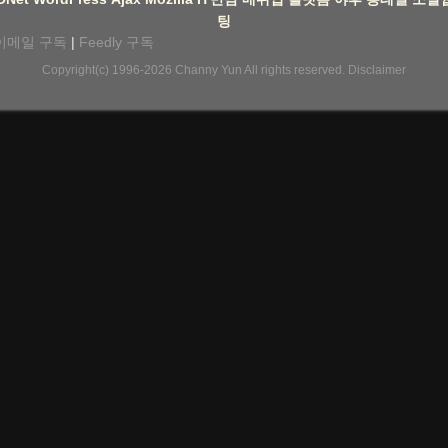
팅
이메일 구독
|
Feedly 구독
Copyright(c) 1996-2026
Channy Yun
All rights reserved.
Disclaimer