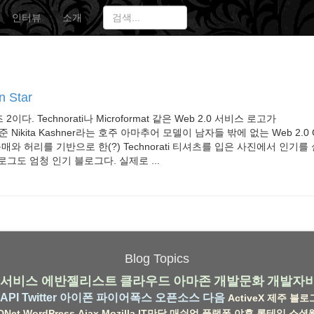
인터뷰
소개
 Star
즈 2이다. Technorati나 Microformat 같은 Web 2.0 서비스 로고가
Nikita Kashner라는 호주 아마추어 모델이 남자들 밖에 없는 Web 2.0
매와 허리를 기반으로 한(?) Technorati 티셔츠를 입은 사진에서 인기를
블로그도 엄청 인기 블로그다. 실제로 ...
Blog Topics
서비스
에반젤리스트
클라우드
아마존
개발문화
개발자
API
Twitter
아이폰
파이어폭스
오픈소스
다음
ActiveX
제주
블로
DNet
WordPress
Ajax
Mozilla
IT만담
매쉬업
플랫폼
야후
롱테일
소셜