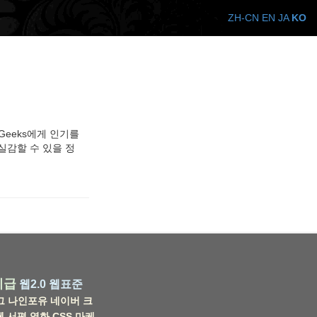
ZH-CN
EN
JA
KO
 Geeks에게 인기를
 실감할 수 있을 정
비급
웹2.0
웹표준
그
나인포유
네이버
크
웹
서평
영화
CSS
마케