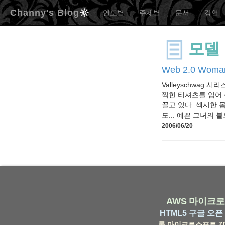
Channy's Blog
연도별
주제별
문서
강연
모델
Web 2.0 Woman
Valleyschwag 시리
찍힌 티셔츠를 입어 준 
끌고 있다. 섹시한 몸
도... 예쁜 그녀의 
2006/06/20
AWS
마이크로
HTML5
구글
오픈 
롬
마이크로소프트
Z