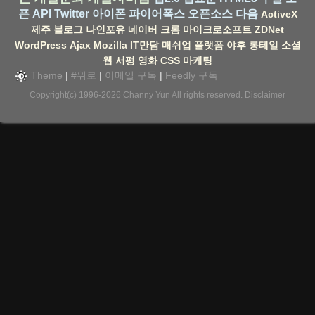
픈 API
Twitter
아이폰
파이어폭스
오픈소스
다음
ActiveX
제주
블로그
나인포유
네이버
크롬
마이크로소프트
ZDNet
WordPress
Ajax
Mozilla
IT만담
매쉬업
플랫폼
야후
롱테일
소셜
웹
서평
영화
CSS
마케팅
Theme
|
#위로
|
이메일 구독
|
Feedly 구독
Copyright(c) 1996-2026
Channy Yun
All rights reserved.
Disclaimer