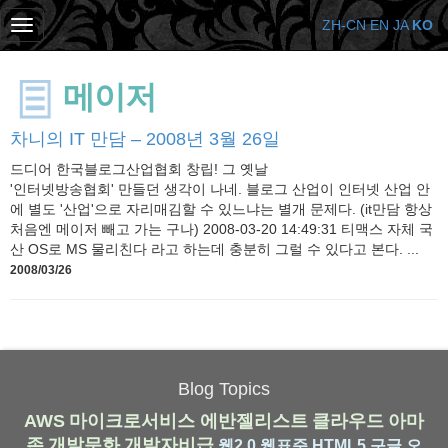
ZH-CN
EN
JA
KO
메이저
차니의 IT 만담 – 2008년 3월 26일
드디어 한국블로그산업협회 창립! 그 옛날
'인터넷방송협회' 만들던 생각이 나네. 블로그 산업이 인터넷 산업 안
에 별도 '산업'으로 자리매김할 수 있느냐는 별개 문제다. (it만담 항상
처음엔 메이저 빼고 가는 구나) 2008-03-20 14:49:31 티맥스 자체 국
산 OS로 MS 물리친다 라고 하는데 충분히 그럴 수 있다고 본다. ...
2008/03/26
Blog Topics
AWS
마이크로서비스
에반젤리스트
클라우드
아마
존
개발문화
개발자비급
웹2.0
웹표준
HTML5
구글
오