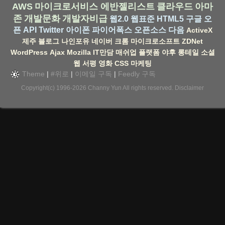
AWS
마이크로서비스
에반젤리스트
클라우드
아마
존
개발문화
개발자비급
웹2.0
웹표준
HTML5
구글
오
픈 API
Twitter
아이폰
파이어폭스
오픈소스
다음
ActiveX
제주
블로그
나인포유
네이버
크롬
마이크로소프트
ZDNet
WordPress
Ajax
Mozilla
IT만담
매쉬업
플랫폼
야후
롱테일
소셜
웹
서평
영화
CSS
마케팅
Theme
|
#위로
|
이메일 구독
|
Feedly 구독
Copyright(c) 1996-2026
Channy Yun
All rights reserved.
Disclaimer