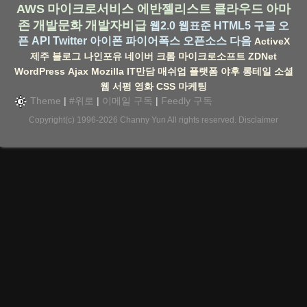
AWS
마이크로서비스
에반젤리스트
클라우드
아마
존
개발문화
개발자비급
웹2.0
웹표준
HTML5
구글
오
픈 API
Twitter
아이폰
파이어폭스
오픈소스
다음
ActiveX
제주
블로그
나인포유
네이버
크롬
마이크로소프트
ZDNet
WordPress
Ajax
Mozilla
IT만담
매쉬업
플랫폼
야후
롱테일
소셜
웹
서평
영화
CSS
마케팅
Theme
|
#위로
|
이메일 구독
|
Feedly 구독
Copyright(c) 1996-2026
Channy Yun
All rights reserved.
Disclaimer