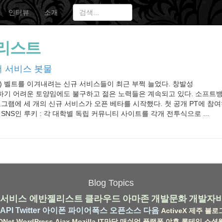
인터뷰
소개
리스트
 서비스 봇물
) 벨트를 이겨내려는 신규 서비스들이 최근 부쩍 늘었다. 창발성
하기 어려운 토양임에도 불구하고 젊은 노력들은 계속되고 있다. 소프트
그램에 세 개의 신규 서비스가 오픈 베타를 시작했다. 첫 공개 PT에 참
SNS인 루키 : 각 대학별 독립 커뮤니티 사이트를 각개 전투식으로 ...
Blog Topics
서비스
에반젤리스트
클라우드
아마존
개발문화
개발자
API
Twitter
아이폰
파이어폭스
오픈소스
다음
ActiveX
제주
블로
DNet
WordPress
Ajax
Mozilla
IT만담
매쉬업
플랫폼
야후
롱테일
소셜