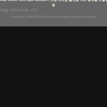
팅
이메일 구독
|
Feedly 구독
Copyright(c) 1996-2026
Channy Yun
All rights reserved.
Disclaimer