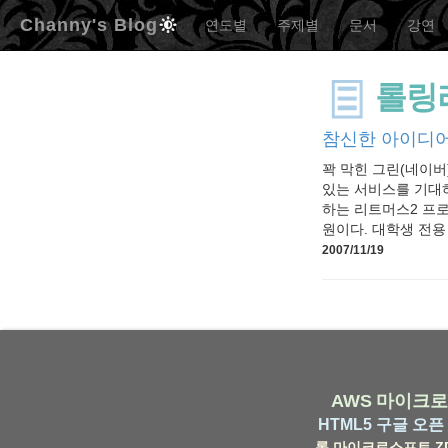
Channy's Blog
연도별
주제별
문서
강연
롤링
참신한 아이디어
꽉 막힌 그린(네이버
있는 서비스를 기대
하는 리트머스2 프로
원이다. 대학생 전용 
2007/11/19
AWS
마이크로
HTML5
구글
오픈 
롬
마이크로소프트
Z