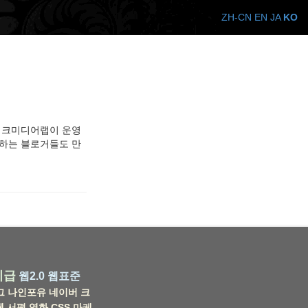
ZH-CN
EN
JA
KO
뱅크미디어랩이 운영
여하는 블로거들도 만
비급
웹2.0
웹표준
그
나인포유
네이버
크
웹
서평
영화
CSS
마케