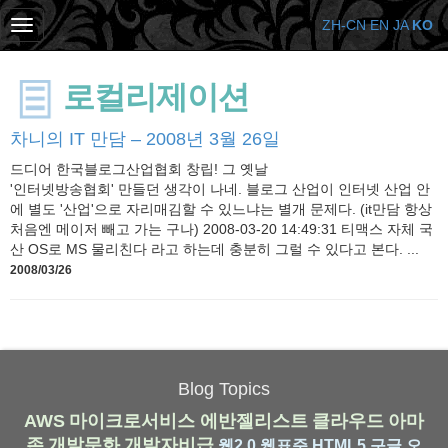
ZH-CN
EN
JA
KO
로컬리제이션
차니의 IT 만담 – 2008년 3월 26일
드디어 한국블로그산업협회 창립! 그 옛날
'인터넷방송협회' 만들던 생각이 나네. 블로그 산업이 인터넷 산업 안
에 별도 '산업'으로 자리매김할 수 있느냐는 별개 문제다. (it만담 항상
처음엔 메이저 빼고 가는 구나) 2008-03-20 14:49:31 티맥스 자체 국
산 OS로 MS 물리친다 라고 하는데 충분히 그럴 수 있다고 본다. ...
2008/03/26
Blog Topics
AWS
마이크로서비스
에반젤리스트
클라우드
아마
존
개발문화
개발자비급
웹2.0
웹표준
HTML5
구글
오