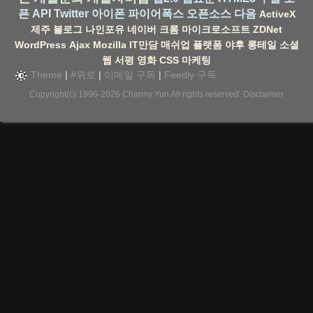
픈 API
Twitter
아이폰
파이어폭스
오픈소스
다음
ActiveX
제주
블로그
나인포유
네이버
크롬
마이크로소프트
ZDNet
WordPress
Ajax
Mozilla
IT만담
매쉬업
플랫폼
야후
롱테일
소셜
웹
서평
영화
CSS
마케팅
Theme
|
#위로
|
이메일 구독
|
Feedly 구독
Copyright(c) 1996-2026
Channy Yun
All rights reserved.
Disclaimer