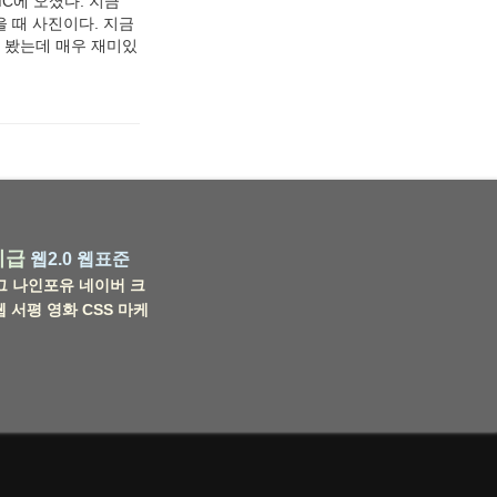
C에 오셨다. 지금
을 때 사진이다. 지금
를 봤는데 매우 재미있
비급
웹2.0
웹표준
그
나인포유
네이버
크
웹
서평
영화
CSS
마케