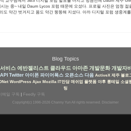
식 교수님께서 SBS 디지털 포럼 발표를 마치고 방금전에 Daum 제주 GM
시는 중~ 내일 Daum Lycos 포럼 때문에 오셨다. 프로필 사진은 엄청 젊
리도 약간 벗겨지고 몸도 약간 뚱똥해 지셨다. 아까 디지털 포럼 생중계
Blog Topics
서비스
에반젤리스트
클라우드
아마존
개발문화
개발자
API
Twitter
아이폰
파이어폭스
오픈소스
다음
ActiveX
제주
블로
DNet
WordPress
Ajax
Mozilla
IT만담
매쉬업
플랫폼
야후
롱테일
소셜
팅
이메일 구독
|
Feedly 구독
Copyright(c) 1996-2026
Channy Yun
All rights reserved.
Disclaimer