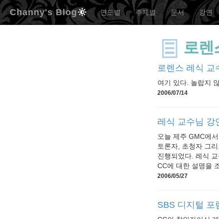
Channy's Blog
연도별
주제별
문서
강연
로렌
로렌스 레식 교
여기 있다. 놀랍지 
2006/07/14
레식 교수님 강연 
오늘 제주 GMC에서 
토론자, 초청자 그리
진행되었다. 레식 교
CC에 대한 설명을 조금 
2006/05/27
SBS 디지털 