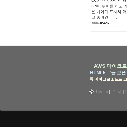
CC의 창안자이신 레
GMC 투어를 하고 계
은 나이가 드셔서 머
고 흥미있는 ...
2006/05/26
AWS
마이크로
HTML5
구글
오픈 
롬
마이크로소프트
Z
Theme
|
#위로
|