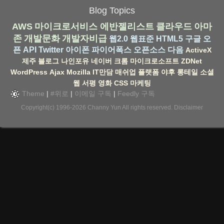
Blog Topics
AWS
마이크로서비스
에반젤리스트
클라우드
아마
존
개발문화
개발자비급
웹2.0
웹표준
HTML5
구글
오
픈 API
Twitter
아이폰
파이어폭스
오픈소스
다음
ActiveX
제주
블로그
나인포유
네이버
크롬
마이크로소프트
ZDNet
WordPress
Ajax
Mozilla
IT만담
매쉬업
플랫폼
야후
롱테일
소셜
웹
서평
영화
CSS
마케팅
Theme
|
#위로
|
이메일 구독
|
Feedly 구독
Copyright(c) 1996-2026
Channy Yun
All rights reserved.
Disclaimer