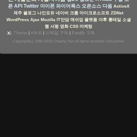
픈 API
Twitter
아이폰
파이어폭스
오픈소스
다음
ActiveX
제주
블로그
나인포유
네이버
크롬
마이크로소프트
ZDNet
WordPress
Ajax
Mozilla
IT만담
매쉬업
플랫폼
야후
롱테일
소셜
웹
서평
영화
CSS
마케팅
Theme
|
#위로
|
이메일 구독
|
Feedly 구독
Copyright(c) 1996-2026
Channy Yun
All rights reserved.
Disclaimer