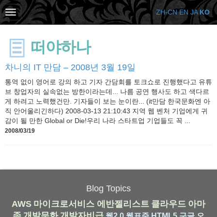
ZH-CN
EN
JA
KO
떠야하나
차니의 IT 만담 – 2008년 3월 19일
통역 없이 영어로 강의 하고 기자 간담회를 토크쇼로 진행했다고 유튜
브 창업자의 실속없는 방한이라는데... 나름 공연 행사도 하고 색다르
게 하려고 노력했건만. 기자들이 보는 눈이란... (it만담 한국문화엔 아
직 안어울리긴하다) 2008-03-13 21:10:43 지역 웹 벤처 기업에게 귀
감이 될 만한 Global or Die!우리 나라 스타트업 기업들도 꼭 ...
2008/03/19
Blog Topics
AWS
마이크로서비스
에반젤리스트
클라우드
아마
존
개발문화
개발자비급
웹2.0
웹표준
HTML5
구글
오