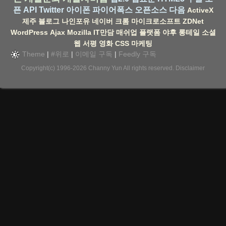
픈 API
Twitter
아이폰
파이어폭스
오픈소스
다음
ActiveX
제주
블로그
나인포유
네이버
크롬
마이크로소프트
ZDNet
WordPress
Ajax
Mozilla
IT만담
매쉬업
플랫폼
야후
롱테일
소셜
웹
서평
영화
CSS
마케팅
Theme
|
#위로
|
이메일 구독
|
Feedly 구독
Copyright(c) 1996-2026
Channy Yun
All rights reserved.
Disclaimer