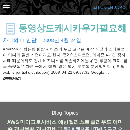
ZH-CN
EN
JA
KO
동영상도캐시카우가필요해
차니의 IT 만담 – 2008년 4월 24일
Amazon의 컴퓨팅 렌탈 서비스의 주요 고객은 예상과 달리 스타트업
이 아니라 일반 기업이라고 한다. 웹2.0 스타트업, 아마존 4시간 정지
사태 때문이라도 전체 비지니스를 의존하기에는 위험 부담이 크다. 결
국 플랫폼은 다른 곳에서 창출! 웹은 역시 부분적 분산망인걸. (it만담
web is partial distribution) 2008-04-22 09:57:32 Google ...
2008/04/24
Blog Topics
AWS
마이크로서비스
에반젤리스트
클라우드
아마
존
개발문화
개발자비급
웹2.0
웹표준
HTML5
구글
오