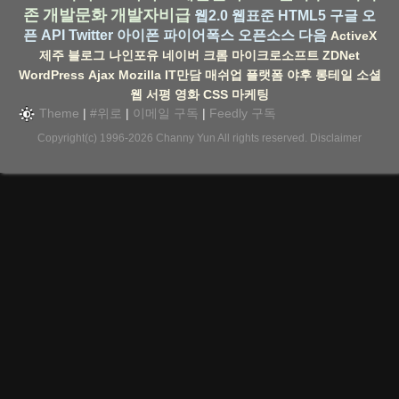
존
개발문화
개발자비급
웹2.0
웹표준
HTML5
구글
오
픈 API
Twitter
아이폰
파이어폭스
오픈소스
다음
ActiveX
제주
블로그
나인포유
네이버
크롬
마이크로소프트
ZDNet
WordPress
Ajax
Mozilla
IT만담
매쉬업
플랫폼
야후
롱테일
소셜
웹
서평
영화
CSS
마케팅
Theme
|
#위로
|
이메일 구독
|
Feedly 구독
Copyright(c) 1996-2026
Channy Yun
All rights reserved.
Disclaimer