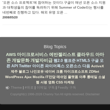
'오픈 소스 프로젝트'에 참여하는 것이다.구글이 매년 오픈 소스 지원
과 대학생들의 참여를 독려하기 위해 Summer of Code라는 행사를
네번째로 진행하고 있다. 해외 유명 오픈 ...
2008/05/20
Blog Topics
AWS
마이크로서비스
에반젤리스트
클라우드
아마
존
개발문화
개발자비급
웹2.0
웹표준
HTML5
구글
오
픈 API
Twitter
아이폰
파이어폭스
오픈소스
다음
ActiveX
제주
블로그
나인포유
네이버
크롬
마이크로소프트
ZDNet
WordPress
Ajax
Mozilla
IT만담
매쉬업
플랫폼
야후
롱테일
소셜
웹
서평
영화
CSS
마케팅
Theme
|
#위로
|
이메일 구독
|
Feedly 구독
Copyright(c) 1996-2026
Channy Yun
All rights reserved.
Disclaimer