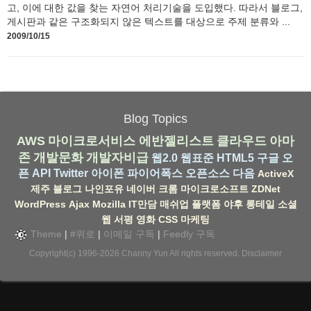
고, 이에 대한 값을 찾는 자연어 처리기술을 도입했다. 따라서 블로그,
게시판과 같은 구조화되지 않은 텍스트를 대상으로 주제 분류와 ...
2009/10/15
Blog Topics
AWS
마이크로서비스
에반젤리스트
클라우드
아마
존
개발문화
개발자비급
웹2.0
웹표준
HTML5
구글
오
픈 API
Twitter
아이폰
파이어폭스
오픈소스
다음
ActiveX
제주
블로그
나인포유
네이버
크롬
마이크로소프트
ZDNet
WordPress
Ajax
Mozilla
IT만담
매쉬업
플랫폼
야후
롱테일
소셜
웹
서평
영화
CSS
마케팅
Theme
|
#위로
|
이메일 구독
|
Feedly 구독
Copyright(c) 1996-2026
Channy Yun
All rights reserved.
Disclaimer