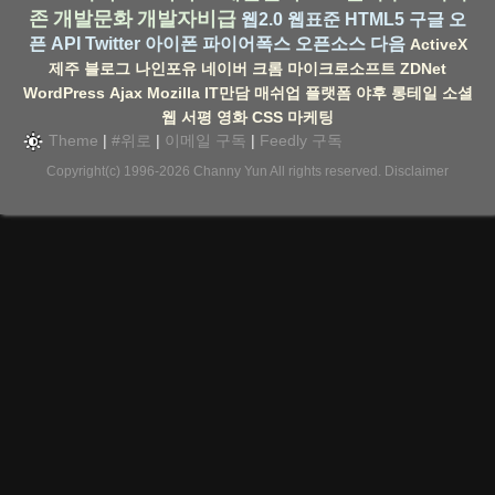
존
개발문화
개발자비급
웹2.0
웹표준
HTML5
구글
오
픈 API
Twitter
아이폰
파이어폭스
오픈소스
다음
ActiveX
제주
블로그
나인포유
네이버
크롬
마이크로소프트
ZDNet
WordPress
Ajax
Mozilla
IT만담
매쉬업
플랫폼
야후
롱테일
소셜
웹
서평
영화
CSS
마케팅
Theme
|
#위로
|
이메일 구독
|
Feedly 구독
Copyright(c) 1996-2026
Channy Yun
All rights reserved.
Disclaimer