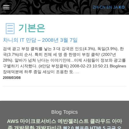
ZH-CN
EN
JA
KO
기본은
차니의 IT 만담 – 2008년 3월 7일
검색 광고 부정 클릭를 낳는 3 대 강국은 인도(4.3%), 독일(3.9%), 한
국(3.7%)의 순서. 특히 전체 세 명 중 한명이 부정 클릭! (2007년
28%). 알바가 넘쳐 난다는 이야기인데...이제 사람들이 정보와 광고를
구별하기 시작했다. (it만담 부정클릭) 2008-02-23 10:50:21 Bloglines
장애덕분에 하루 종일 세상이 조용한 듯. ...
2008/03/08
Blog Topics
AWS
마이크로서비스
에반젤리스트
클라우드
아마
존
개발문화
개발자비급
웹2.0
웹표준
HTML5
구글
오