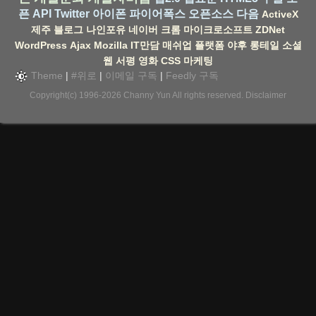
픈 API
Twitter
아이폰
파이어폭스
오픈소스
다음
ActiveX
제주
블로그
나인포유
네이버
크롬
마이크로소프트
ZDNet
WordPress
Ajax
Mozilla
IT만담
매쉬업
플랫폼
야후
롱테일
소셜
웹
서평
영화
CSS
마케팅
Theme
|
#위로
|
이메일 구독
|
Feedly 구독
Copyright(c) 1996-2026
Channy Yun
All rights reserved.
Disclaimer