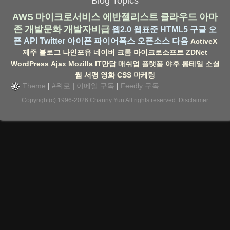
Blog Topics
AWS
마이크로서비스
에반젤리스트
클라우드
아마
존
개발문화
개발자비급
웹2.0
웹표준
HTML5
구글
오
픈 API
Twitter
아이폰
파이어폭스
오픈소스
다음
ActiveX
제주
블로그
나인포유
네이버
크롬
마이크로소프트
ZDNet
WordPress
Ajax
Mozilla
IT만담
매쉬업
플랫폼
야후
롱테일
소셜
웹
서평
영화
CSS
마케팅
Theme
|
#위로
|
이메일 구독
|
Feedly 구독
Copyright(c) 1996-2026
Channy Yun
All rights reserved.
Disclaimer