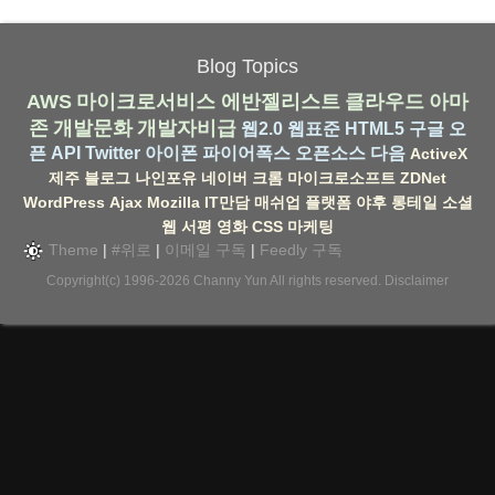
Blog Topics
AWS
마이크로서비스
에반젤리스트
클라우드
아마
존
개발문화
개발자비급
웹2.0
웹표준
HTML5
구글
오
픈 API
Twitter
아이폰
파이어폭스
오픈소스
다음
ActiveX
제주
블로그
나인포유
네이버
크롬
마이크로소프트
ZDNet
WordPress
Ajax
Mozilla
IT만담
매쉬업
플랫폼
야후
롱테일
소셜
웹
서평
영화
CSS
마케팅
Theme
|
#위로
|
이메일 구독
|
Feedly 구독
Copyright(c) 1996-2026
Channy Yun
All rights reserved.
Disclaimer