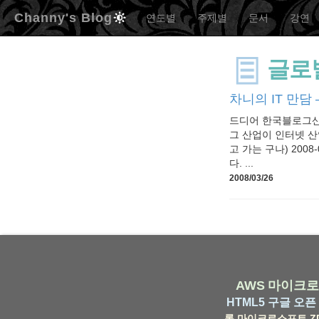
Channy's Blog
연도별
주제별
문서
강연
글로
차니의 IT 만담 –
드디어 한국블로그산업
그 산업이 인터넷 산
고 가는 구나) 2008
다. ...
2008/03/26
AWS
마이크로
HTML5
구글
오픈 
롬
마이크로소프트
Z