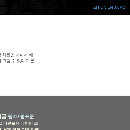
ZH-CN
EN
JA
KO
상 처음엔 메이저 빼
분히 그럴 수 있다고 본
비급
웹2.0
웹표준
그
나인포유
네이버
크
웹
서평
영화
CSS
마케