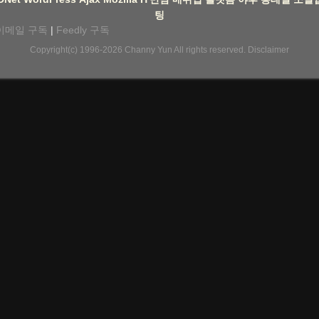
팅
이메일 구독
|
Feedly 구독
Copyright(c) 1996-2026
Channy Yun
All rights reserved.
Disclaimer