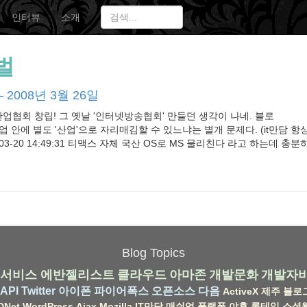
인터뷰
소개
벌
 2008년 3월 26일
협회 창립! 그 옛날 '인터넷방송협회' 만들던 생각이 나네. 블로
업 안에 별도 '산업'으로 자리매김할 수 있느냐는 별개 문제다. (it만담 항
-03-20 14:49:31 티맥스 자체 국산 OS로 MS 물리친다 라고 하는데 충
Blog Topics
서비스
에반젤리스트
클라우드
아마존
개발문화
개발자
API
Twitter
아이폰
파이어폭스
오픈소스
다음
ActiveX
제주
블로
DNet
WordPress
Ajax
Mozilla
IT만담
매쉬업
플랫폼
야후
롱테일
소셜