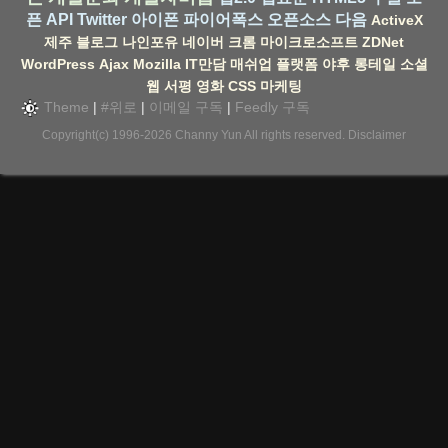
픈 API
Twitter
아이폰
파이어폭스
오픈소스
다음
ActiveX
제주
블로그
나인포유
네이버
크롬
마이크로소프트
ZDNet
WordPress
Ajax
Mozilla
IT만담
매쉬업
플랫폼
야후
롱테일
소셜
웹
서평
영화
CSS
마케팅
Theme
|
#위로
|
이메일 구독
|
Feedly 구독
Copyright(c) 1996-2026
Channy Yun
All rights reserved.
Disclaimer