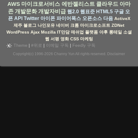
AWS
마이크로서비스
에반젤리스트
클라우드
아마
존
개발문화
개발자비급
웹2.0
웹표준
HTML5
구글
오
픈 API
Twitter
아이폰
파이어폭스
오픈소스
다음
ActiveX
제주
블로그
나인포유
네이버
크롬
마이크로소프트
ZDNet
WordPress
Ajax
Mozilla
IT만담
매쉬업
플랫폼
야후
롱테일
소셜
웹
서평
영화
CSS
마케팅
Theme
|
#위로
|
이메일 구독
|
Feedly 구독
Copyright(c) 1996-2026
Channy Yun
All rights reserved.
Disclaimer