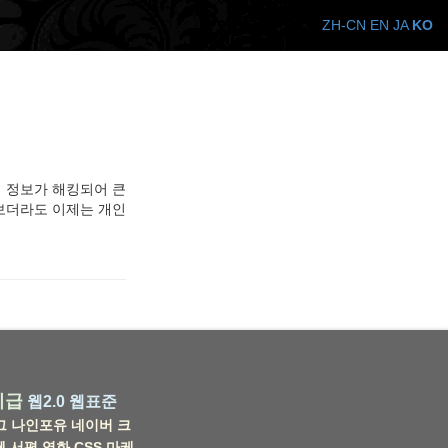
ZH-CN
EN
JA
KO
객 정보가 해킹되어 큰
 보더라도 이제는 개인
비급
웹2.0
웹표준
그
나인포유
네이버
크
웹
서평
영화
CSS
마케