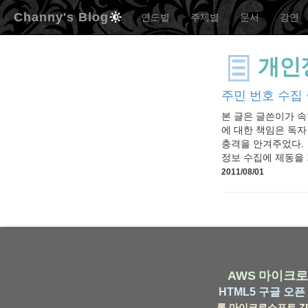
Channy's Blog
연도별
주제별
문서
강연
개인
주민 번호 수집
본 글은 글쓴이가 속
에 대한 책임은 독자
충격을 안겨주었다. 
정보 수집에 제동을 
2011/08/01
AWS
마이크로
HTML5
구글
오픈 
롬
마이크로소프트
Z