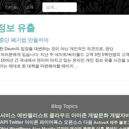
인터뷰
소개
정보 유출
 중단 폐기법 만들어야
한 Daum의 입장을 대변하는 것이 아닌 개인적인 의견으로, 판단
 여러분에게 있습니다. 지난 주 네이트/싸이월드 고객 3천 5백만명의 고
10여년 간 국내에서 연이어 터지고 있는 온라인 개인 정보 유출 사건을
거는 제대로 된 대책을 마련해야할 때이지 ...
Blog Topics
서비스
에반젤리스트
클라우드
아마존
개발문화
개발자
API
Twitter
아이폰
파이어폭스
오픈소스
다음
ActiveX
제주
블로
DNet
WordPress
Ajax
Mozilla
IT만담
매쉬업
플랫폼
야후
롱테일
소셜