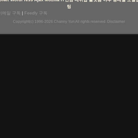
팅
이메일 구독
|
Feedly 구독
Copyright(c) 1996-2026
Channy Yun
All rights reserved.
Disclaimer