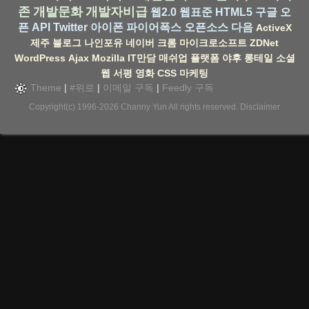
존
개발문화
개발자비급
웹2.0
웹표준
HTML5
구글
오
픈 API
Twitter
아이폰
파이어폭스
오픈소스
다음
ActiveX
제주
블로그
나인포유
네이버
크롬
마이크로소프트
ZDNet
WordPress
Ajax
Mozilla
IT만담
매쉬업
플랫폼
야후
롱테일
소셜
웹
서평
영화
CSS
마케팅
Theme
|
#위로
|
이메일 구독
|
Feedly 구독
Copyright(c) 1996-2026
Channy Yun
All rights reserved.
Disclaimer