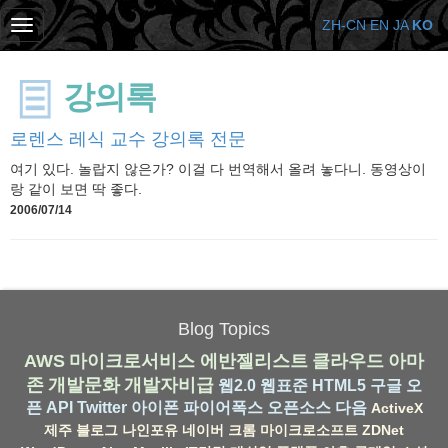
ZH-CN
EN
JA
KO
강의록
로렌스 레식 교수 강의록 전문
여기 있다. 놀랍지 않은가? 이걸 다 번역해서 올려 놓다니. 동영상이
랑 같이 보면 딱 좋다.
2006/07/14
Blog Topics
AWS
마이크로서비스
에반젤리스트
클라우드
아마
존
개발문화
개발자비급
웹2.0
웹표준
HTML5
구글
오
픈 API
Twitter
아이폰
파이어폭스
오픈소스
다음
ActiveX
제주
블로그
나인포유
네이버
크롬
마이크로소프트
ZDNet