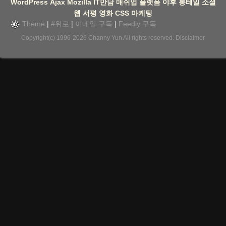
WordPress
Ajax
Mozilla
IT만담
매쉬업
플랫폼
야후
롱테일
소셜
웹
서평
영화
CSS
마케팅
Theme
|
#위로
|
이메일 구독
|
Feedly 구독
Copyright(c) 1996-2026
Channy Yun
All rights reserved.
Disclaimer