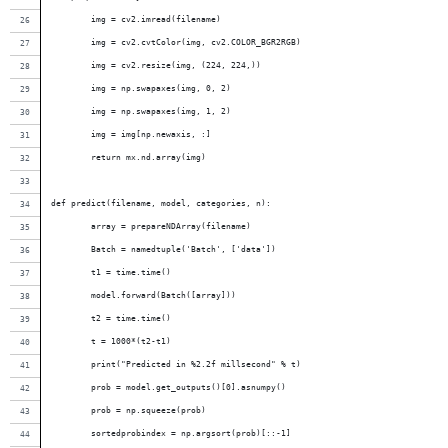
        img = cv2.imread(filename)
        img = cv2.cvtColor(img, cv2.COLOR_BGR2RGB)
        img = cv2.resize(img, (224, 224,))
        img = np.swapaxes(img, 0, 2)
        img = np.swapaxes(img, 1, 2)
        img = img[np.newaxis, :]
        return mx.nd.array(img)
def predict(filename, model, categories, n):
        array = prepareNDArray(filename)
        Batch = namedtuple('Batch', ['data'])
        t1 = time.time()
        model.forward(Batch([array]))
        t2 = time.time()
        t = 1000*(t2-t1)
        print("Predicted in %2.2f millsecond" % t)
        prob = model.get_outputs()[0].asnumpy()
        prob = np.squeeze(prob)
        sortedprobindex = np.argsort(prob)[::-1]