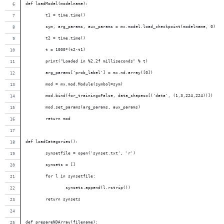
def loadModel(modelname):
        t1 = time.time()
        sym, arg_params, aux_params = mx.model.load_checkpoint(modelname, 0)
        t2 = time.time()
        t = 1000*(t2-t1)
        print("Loaded in %2.2f milliseconds" % t)
        arg_params['prob_label'] = mx.nd.array([0])
        mod = mx.mod.Module(symbol=sym)
        mod.bind(for_training=False, data_shapes=[('data', (1,3,224,224))])
        mod.set_params(arg_params, aux_params)
        return mod
def loadCategories():
        synsetfile = open('synset.txt', 'r')
        synsets = []
        for l in synsetfile:
                synsets.append(l.rstrip())
        return synsets
def prepareNDArray(filename):