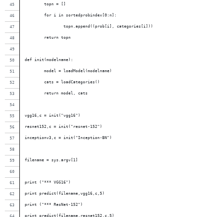
        topn = []
        for i in sortedprobindex[0:n]:
                topn.append((prob[i], categories[i]))
        return topn
def init(modelname):
        model = loadModel(modelname)
        cats = loadCategories()
        return model, cats
vgg16,c = init("vgg16")
resnet152,c = init("resnet-152")
inceptionv3,c = init("Inception-BN")
filename = sys.argv[1]
print ("*** VGG16")
print predict(filename,vgg16,c,5)
print ("*** ResNet-152")
print predict(filename,resnet152,c,5)