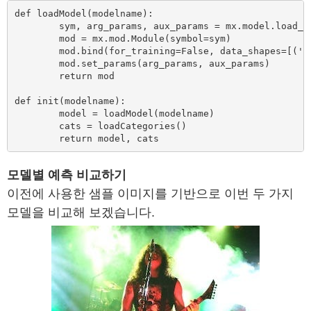
def loadModel(modelname):

        sym, arg_params, aux_params = mx.model.load_ch
        mod = mx.mod.Module(symbol=sym)

        mod.bind(for_training=False, data_shapes=[('da
        mod.set_params(arg_params, aux_params)

        return mod

def init(modelname):

        model = loadModel(modelname)

        cats = loadCategories()

        return model, cats
모델별 예측 비교하기
이전에 사용한 샘플 이미지를 기반으로 이번 두 가지
모델을 비교해 보겠습니다.