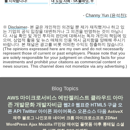
를 시작합니다!
내 도입 사례 - SK플래닛, 우
아한형제들, 삼성전자 등
-
Channy Yun (윤석찬)
;
※
Disclaimer
- 본 글은 개인적인 의견일 뿐 제가 재직했거나 하고 있
는 기업의 공식 입장을 대변하거나 그 의견을 반영하는 것이 아닙니
다. 사실 확인 및 개인 투자의 판단에 대해서는 독자 개인의 책임에 있
으며, 상업적 활용 및 뉴스 매체의 인용 역시 금지함을 양해해 주시기
바랍니다. 본 채널은 광고를 비롯 어떠한 수익도 창출하지 않습니다.
(The opinions expressed here are my own and do not necessarily
represent those of current or past employers. Please note that you
are solely responsible for your judgment on checking facts for your
investments and prohibit your citations as commercial content or
news sources. This channel does not monetize via any advertising.)
Blog Topics
AWS
마이크로서비스
에반젤리스트
클라우드
아마
존
개발문화
개발자비급
웹2.0
웹표준
HTML5
구글
오
픈 API
Twitter
아이폰
파이어폭스
오픈소스
다음
ActiveX
제주
블로그
나인포유
네이버
크롬
마이크로소프트
ZDNet
WordPress
Ajax
Mozilla
IT만담
매쉬업
플랫폼
야후
롱테일
소셜