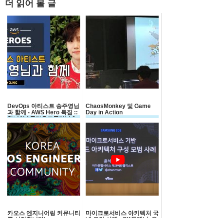
더 읽어 볼 글
DevOps 아티스트 송주영님
ChaosMonkey 및 Game
과 함께 - AWS Hero 특집 ::
Day in Action
차니의 #클라우드클리닉 6
회
카오스 엔지니어링 커뮤니티
마이크로서비스 아키텍처 국