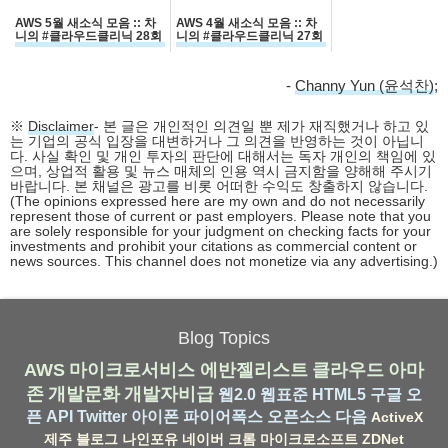
AWS 5월 새소식 모음 :: 차
AWS 4월 새소식 모음 :: 차
니의 #클라우드클리닉​ 28회
니의 #클라우드클리닉​ 27회
-
Channy Yun (윤석찬)
;
※
Disclaimer
- 본 글은 개인적인 의견일 뿐 제가 재직했거나 하고 있
는 기업의 공식 입장을 대변하거나 그 의견을 반영하는 것이 아닙니
다. 사실 확인 및 개인 투자의 판단에 대해서는 독자 개인의 책임에 있
으며, 상업적 활용 및 뉴스 매체의 인용 역시 금지함을 양해해 주시기
바랍니다. 본 채널은 광고를 비롯 어떠한 수익도 창출하지 않습니다.
(The opinions expressed here are my own and do not necessarily
represent those of current or past employers. Please note that you
are solely responsible for your judgment on checking facts for your
investments and prohibit your citations as commercial content or
news sources. This channel does not monetize via any advertising.)
Blog Topics
AWS
마이크로서비스
에반젤리스트
클라우드
아마
존
개발문화
개발자비급
웹2.0
웹표준
HTML5
구글
오
픈 API
Twitter
아이폰
파이어폭스
오픈소스
다음
ActiveX
제주
블로그
나인포유
네이버
크롬
마이크로소프트
ZDNet