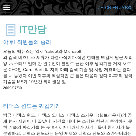
ZH-CN
EN
JA
KO
IT만담
야후! 직원들의 승리
오늘의 빅뉴스는 역시 Yahoo!와 Microsoft
의 검색 비즈니스 제휴가 타결소식이다.작년 한해를 뜨겁게 달군 제리
양 vs 스티브 발머 간 인수전이 불발로 끝난 이후 냉각기를 거쳐 새로
운 CEO인 Carol Bartz의 지휘 아래 검색 기술 및 사업 제휴라는 결과
를 내 놓았다.이번 제휴의 핵심적인 큰 틀은 다음과 같다.야후!의 검색
기술을 MS가 10년간 라이센싱 및 ...
2009/07/30
티맥스 윈도는 짜깁기?
방금 티맥스 윈도, 티맥스 오피스, 티맥스 스카우터(웹브라우저)의 공
개 행사 시연이 다 끝났다. 시간을 내어 본 소감은 한편의 투명하지 못
한 기술의 짜깁기를 본 듯 하다. 어디까지가 자기네들이 한건지가 불
분명하고, 티맥스 윈도라는 운영 체제와 티맥스 윈도와 스카우터라는