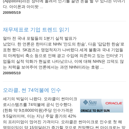
(Appstore)라는 장터에 올려서 인기를 끌면 돈을 벌 수 있다는 이야기
다. 아이폰과 아이팟 ...
2009/05/19
재무제표로 기업 트렌드 읽기
얼마 전 국내 포털들의 1분기 실적 발표가
났었다. 한 언론은 한마디로 NHN '안도의 한숨', 다음 '답답한 한숨'로
표현 했다. SK컴즈는 영업적자가 나버렸다.세계 불황과 국내 기업들
의 마케팅비 축소 등으로 인해 광고 수입에 의존하고 있는 인터넷 기
업들의 실적 악화가 현실로 나타났으나, 이에 대해 NHN은 끄덕도 않
는 저력을 보여주어 언론에서는 과연 NHN이라는 호평 ...
2009/05/10
오라클, 썬 74억불에 인수
세기의 빅딜이 나왔다. 오라클이 썬마이크
로시스템즈를 74억불에 공식 인수했다.
(한화 약 9조8000억원)주당 인수가격은
9.5달러이며, 이는 지난 주말 종가의 42%
의 프리미엄이 얹어진 가격이다. 오라클은 썬마이크로 인수로 첫 해
영업이익이 약 15억달러가 증가할 것으로 전망했다.썬 마이크로는 앞