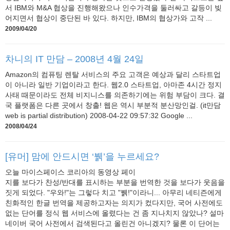
서 IBM와 M&A 협상을 진행해왔으나 인수가격을 둘러싸고 갈등이 빚
어지면서 협상이 중단된 바 있다. 하지만, IBM의 협상가와 고작 ...
2009/04/20
차니의 IT 만담 – 2008년 4월 24일
Amazon의 컴퓨팅 렌탈 서비스의 주요 고객은 예상과 달리 스타트업
이 아니라 일반 기업이라고 한다. 웹2.0 스타트업, 아마존 4시간 정지
사태 때문이라도 전체 비지니스를 의존하기에는 위험 부담이 크다. 결
국 플랫폼은 다른 곳에서 창출! 웹은 역시 부분적 분산망인걸. (it만담
web is partial distribution) 2008-04-22 09:57:32 Google ...
2008/04/24
[유머] 맘에 안드시면 ‘뷁’을 누르세요?
오늘 마이스페이스 코리아의 동영상 페이
지를 보다가 찬성/반대를 표시하는 부분을 번역한 것을 보다가 웃음을
짓게 되었다. "우와!"는 그렇다 치고 "뷁!"이라니... 아무리 네티즌에게
친화적인 한글 번역을 제공하고자는 의지가 컸다지만, 국어 사전에도
없는 단어를 정식 웹 서비스에 올렸다는 건 좀 지나치지 않았나? 설마
네이버 국어 사전에서 검색된다고 올린건 아니겠지? 물론 이 단어는