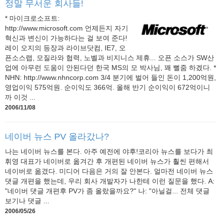
정말 무서운 회사들!
* 마이크로소프트:
http://www.microsoft.com 언제든지 자기
혁신과 변신이 가능하다는 걸 보여 준다!
레이 오지의 등장과 라이브닷컴, IE7, 오
픈소스랩, 모질라와 협력, 노벨과 비지니스 제휴... 오픈 소스가 SW산
업에 아무런 도움이 안된다던 한국 MS의 모 박사님, 꽤 뻘줌 하겠다. *
NHN: http://www.nhncorp.com 3/4 분기에 벌어 들인 돈이 1,200억원,
영업이익 575억원. 순이익도 366억. 올해 반기 순이익이 672억이니
까 이것 ...
2006/11/08
네이버 뉴스 PV 올라갔나?
나는 네이버 뉴스를 본다. 아주 예전에 야후!코리아 뉴스를 보다가 최
휘영 대표가 네이버로 옮겨간 후 개편된 네이버 뉴스가 훨씬 편해서
네이버로 옮겼다. 미디어 다음은 거의 잘 안본다. 얼마전 네이버 뉴스
댓글 개편을 했는데, 우리 회사 개발자가 나한테 이런 질문을 했다. A:
"네이버 댓글 개편후 PV가 좀 올랐을까요?" 나: "아닐걸... 전체 댓글
보기나 댓글 ...
2006/05/26