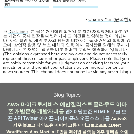
오바마의 웹 민주주의 2.0 실
웹2.0 플랫폼의 이득?
험?
-
Channy Yun (윤석찬)
;
※
Disclaimer
- 본 글은 개인적인 의견일 뿐 제가 재직했거나 하고 있
는 기업의 공식 입장을 대변하거나 그 의견을 반영하는 것이 아닙니
다. 사실 확인 및 개인 투자의 판단에 대해서는 독자 개인의 책임에 있
으며, 상업적 활용 및 뉴스 매체의 인용 역시 금지함을 양해해 주시기
바랍니다. 본 채널은 광고를 비롯 어떠한 수익도 창출하지 않습니다.
(The opinions expressed here are my own and do not necessarily
represent those of current or past employers. Please note that you
are solely responsible for your judgment on checking facts for your
investments and prohibit your citations as commercial content or
news sources. This channel does not monetize via any advertising.)
Blog Topics
AWS
마이크로서비스
에반젤리스트
클라우드
아마
존
개발문화
개발자비급
웹2.0
웹표준
HTML5
구글
오
픈 API
Twitter
아이폰
파이어폭스
오픈소스
다음
ActiveX
제주
블로그
나인포유
네이버
크롬
마이크로소프트
ZDNet
WordPress
Ajax
Mozilla
IT만담
매쉬업
플랫폼
야후
롱테일
소셜