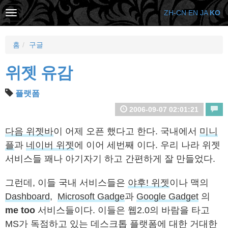
ZH-CN
EN
JA
KO
홈
구글
위젯 유감
플랫폼
2006-09-07 02:01:21
다음 위젯바
이 어제 오픈 했다고 한다. 국내에서
미니
플
과
네이버 위젯
에 이어 세번째 이다. 우리 나라 위젯
서비스들 꽤나 아기자기 하고 간편하게 잘 만들었다.
그런데, 이들 국내 서비스들은
야후! 위젯
이나 맥의
Dashboard
,
Microsoft Gadge
과
Google Gadget
의
me too
서비스들이다. 이들은 웹2.0의 바람을 타고
MS가 독점하고 있는 데스크톱 플랫폼에 대한 거대한