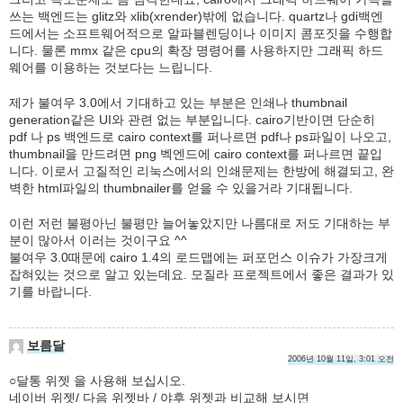
쓰는 백엔드는 glitz와 xlib(xrender)밖에 없습니다. quartz나 gdi백엔
드에서는 소프트웨어적으로 알파블렌딩이나 이미지 콤포짓을 수행합
니다. 물론 mmx 같은 cpu의 확장 명령어를 사용하지만 그래픽 하드
웨어를 이용하는 것보다는 느립니다.
제가 불여우 3.0에서 기대하고 있는 부분은 인쇄나 thumbnail
generation같은 UI와 관련 없는 부분입니다. cairo기반이면 단순히
pdf 나 ps 백엔드로 cairo context를 퍼나르면 pdf나 ps파일이 나오고,
thumbnail을 만드려면 png 벡엔드에 cairo context를 퍼나르면 끝입
니다. 이로서 고질적인 리눅스에서의 인쇄문제는 한방에 해결되고, 완
벽한 html파일의 thumbnailer를 얻을 수 있을거라 기대됩니다.
이런 저런 불평아닌 불평만 늘어놓았지만 나름대로 저도 기대하는 부
분이 많아서 이러는 것이구요 ^^
불여우 3.0때문에 cairo 1.4의 로드맵에는 퍼포먼스 이슈가 가장크게
잡혀있는 것으로 알고 있는데요. 모질라 프로젝트에서 좋은 결과가 있
기를 바랍니다.
보름달
2006년 10월 11일, 3:01 오전
○달통 위젯 을 사용해 보십시오.
네이버 위젯/ 다음 위젯바 / 야후 위젯과 비교해 보시면