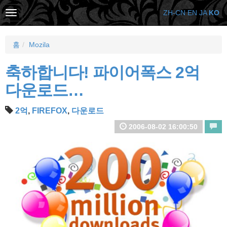
ZH-CN
EN
JA
KO
홈
Mozila
축하합니다! 파이어폭스 2억
다운로드…
2억
,
FIREFOX
,
다운로드
2006-08-02 16:00:50