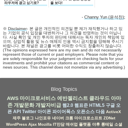
라우저에 광고 싣기로?
을 보다!
-
Channy Yun (윤석찬)
;
※
Disclaimer
- 본 글은 개인적인 의견일 뿐 제가 재직했거나 하고 있
는 기업의 공식 입장을 대변하거나 그 의견을 반영하는 것이 아닙니
다. 사실 확인 및 개인 투자의 판단에 대해서는 독자 개인의 책임에 있
으며, 상업적 활용 및 뉴스 매체의 인용 역시 금지함을 양해해 주시기
바랍니다. 본 채널은 광고를 비롯 어떠한 수익도 창출하지 않습니다.
(The opinions expressed here are my own and do not necessarily
represent those of current or past employers. Please note that you
are solely responsible for your judgment on checking facts for your
investments and prohibit your citations as commercial content or
news sources. This channel does not monetize via any advertising.)
Blog Topics
AWS
마이크로서비스
에반젤리스트
클라우드
아마
존
개발문화
개발자비급
웹2.0
웹표준
HTML5
구글
오
픈 API
Twitter
아이폰
파이어폭스
오픈소스
다음
ActiveX
제주
블로그
나인포유
네이버
크롬
마이크로소프트
ZDNet
WordPress
Ajax
Mozilla
IT만담
매쉬업
플랫폼
야후
롱테일
소셜