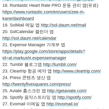
18. Runtastic Heart Rate PRO 운동 관리 앱(유료)
https://www.runtastic.com/en/users/zee-m-
kane/dashboard
19. SolMail 메일 앱
http://sol.daum.net/mail
20. SolCalendar 캘린더 앱
http://sol.daum.net/calendar
21. Expense Manager 가계부 앱
https://play.google.com/store/apps/details?
id=at.markushi.expensemanager
22. Tumblr 블로그앱
http://tumblr.com/
23. Cleartrip 항공 예약 앱
http://www.cleartrip.com/
24. Press 콘텐츠 생산 앱
http://twentyfivesquares.com/press/
25. Aviate 홈스크린 앱
http://getaviate.com/
26. Spotify 음악스트리밍 앱
http://spotify.com/
27. Evomail 이메일 앱
http://evomail.io/