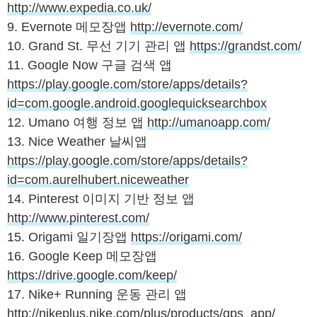
http://www.expedia.co.uk/
9. Evernote 메모장앱
http://evernote.com/
10. Grand St. 무선 기기 관리 앱
https://grandst.com/
11. Google Now 구글 검색 앱
https://play.google.com/store/apps/details?
id=com.google.android.googlequicksearchbox
12. Umano 여행 정보 앱
http://umanoapp.com/
13. Nice Weather 날씨앱
https://play.google.com/store/apps/details?
id=com.aurelhubert.niceweather
14. Pinterest 이미지 기반 정보 앱
http://www.pinterest.com/
15. Origami 일기장앱
https://origami.com/
16. Google Keep 메모장앱
https://drive.google.com/keep/
17. Nike+ Running 운동 관리 앱
http://nikeplus.nike.com/plus/products/gps_app/