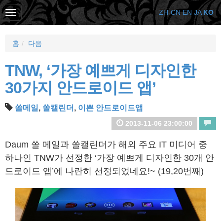
ZH-CN
EN
JA
KO
홈
다음
TNW, ‘가장 예쁘게 디자인한
30가지 안드로이드 앱’
쏠메일
,
쏠캘린더
,
이쁜 안드로이드앱
2013-11-06 23:00:00
Daum 쏠 메일과 쏠캘린더가 해외 주요 IT 미디어 중
하나인 TNW가 선정한 ‘가장 예쁘게 디자인한 30개 안
드로이드 앱’에 나란히 선정되었네요!~ (19,20번째)