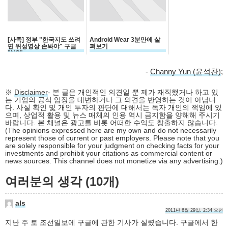
[사족] 정부 "한국지도 쓰려
Android Wear 3분만에 살
면 위성영상 손봐야" 구글
펴보기
"NO"
-
Channy Yun (윤석찬)
;
※
Disclaimer
- 본 글은 개인적인 의견일 뿐 제가 재직했거나 하고 있
는 기업의 공식 입장을 대변하거나 그 의견을 반영하는 것이 아닙니
다. 사실 확인 및 개인 투자의 판단에 대해서는 독자 개인의 책임에 있
으며, 상업적 활용 및 뉴스 매체의 인용 역시 금지함을 양해해 주시기
바랍니다. 본 채널은 광고를 비롯 어떠한 수익도 창출하지 않습니다.
(The opinions expressed here are my own and do not necessarily
represent those of current or past employers. Please note that you
are solely responsible for your judgment on checking facts for your
investments and prohibit your citations as commercial content or
news sources. This channel does not monetize via any advertising.)
여러분의 생각 (10개)
als
2011년 6월 29일, 2:34 오전
지난 주 토 조선일보에 구글에 관한 기사가 실렸습니다. 구글에서 한