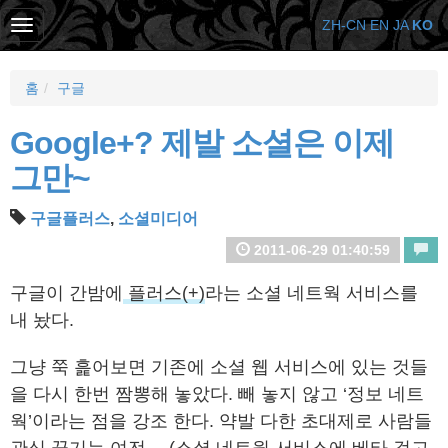
ZH-CN
EN
JA
KO
홈
구글
Google+? 제발 소셜은 이제
그만~
구글플러스
,
소셜미디어
2011-06-29 01:40:59
구글이 간밤에
플러스(+)
라는 소셜 네트웍 서비스를
내 놨다.
그냥 쭉 흝어보면 기존에 소셜 웹 서비스에 있는 것들
을 다시 한번 짬뽕해 놓았다. 빼 놓지 않고 ‘정보 네트
웍’이라는 점을 강조 한다. 약발 다한 초대제로 사람들