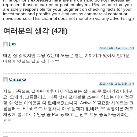
(The opinions expressed here are my own and do not necessarily
represent those of current or past employers. Please note that you
are solely responsible for your judgment on checking facts for your
investments and prohibit your citations as commercial content or
news sources. This channel does not monetize via any advertising.)
여러분의 생각 (4개)
jun
2010년 4월 16일, 1:17 오전
매번 잘 읽었지만 그냥 갔는데 오늘은 쉘든 이야기가 있어서 반가운
마음에 댓글도 달고 갑니다 ^^
Onizuka
2010년 4월 16일, 5:24 오전
저도 파폭으로 갈아탄 이후 다시 익스로는 절대로 못 돌아가겠더라구
요. 오페라, 크롬플러스, 파폭 셋다 포터블로 쓰는데 익스는 아예 접근
할 수 있는 아이콘을 다 없애버렸습니다. Active X 필요한 사이트는 크
롬플러스 IE Tab으로 해결하니 아무 문제가 없네요. ^^ 빅뱅이론 저도
재밌게 봅니다. 주인공 중 Penny 빼고는 전부 트윗 중독자들이라는
ㅎㅎ