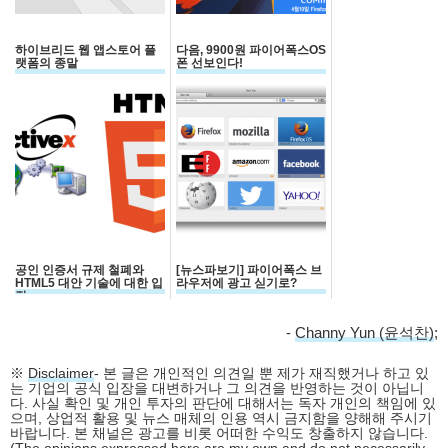
하이브리드 웹 앱스토어 플
다음, 9900원 파이어폭스OS
랫폼의 종말
폰 선보인다!
공인 인증서 규제 철폐와
[뉴스파보기] 파이어폭스 브
HTML5 대안 기술에 대한 입
라우저에 광고 싣기로?
장
-
Channy Yun (윤석찬)
;
※
Disclaimer
- 본 글은 개인적인 의견일 뿐 제가 재직했거나 하고 있
는 기업의 공식 입장을 대변하거나 그 의견을 반영하는 것이 아닙니
다. 사실 확인 및 개인 투자의 판단에 대해서는 독자 개인의 책임에 있
으며, 상업적 활용 및 뉴스 매체의 인용 역시 금지함을 양해해 주시기
바랍니다. 본 채널은 광고를 비롯 어떠한 수익도 창출하지 않습니다.