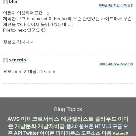
bhn
2010년 4월 21일, 1:08 오후
어쩐지 이상하더군요…;;
제목만 보고 Firefox.net 이 Firefox와 무슨 관련있는 사이트라서 무슨
개편을 하나 싶어서 들어가봤는데…;;
Firefox.next 였군요 🙂
잘보고 갑니다~:
xenerdo
2010년 4월 22일, 5:02 오전
오오..ㅎㅎ 기대됩니다..ㅎㅎ
Blog Topics
AWS
마이크로서비스
에반젤리스트
클라우드
아마
존
개발문화
개발자비급
웹2.0
웹표준
HTML5
구글
오
픈 API
Twitter
아이폰
파이어폭스
오픈소스
다음
ActiveX