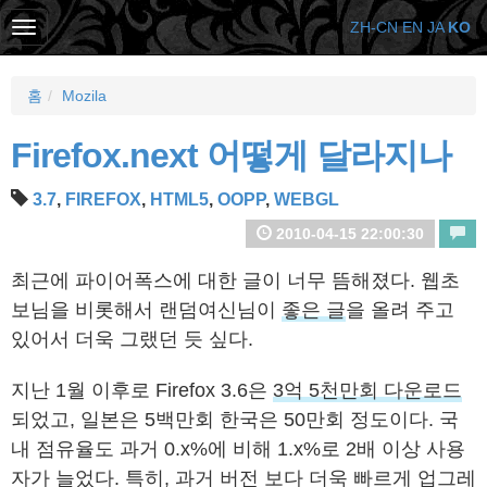
ZH-CN
EN
JA
KO
홈
Mozila
Firefox.next 어떻게 달라지나
3.7
,
FIREFOX
,
HTML5
,
OOPP
,
WEBGL
2010-04-15 22:00:30
최근에 파이어폭스에 대한 글이 너무 뜸해졌다. 웹초
보님을 비롯해서 랜덤여신님이
좋은 글
을 올려 주고
있어서 더욱 그랬던 듯 싶다.
지난 1월 이후로 Firefox 3.6은
3억 5천만회 다운로드
되었고, 일본은 5백만회 한국은 50만회 정도이다. 국
내 점유율도 과거 0.x%에 비해 1.x%로 2배 이상 사용
자가 늘었다. 특히, 과거 버전 보다 더욱 빠르게 업그레