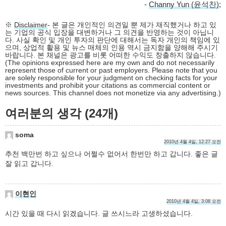
-
Channy Yun (윤석찬)
;
※
Disclaimer
- 본 글은 개인적인 의견일 뿐 제가 재직했거나 하고 있
는 기업의 공식 입장을 대변하거나 그 의견을 반영하는 것이 아닙니
다. 사실 확인 및 개인 투자의 판단에 대해서는 독자 개인의 책임에 있
으며, 상업적 활용 및 뉴스 매체의 인용 역시 금지함을 양해해 주시기
바랍니다. 본 채널은 광고를 비롯 어떠한 수익도 창출하지 않습니다.
(The opinions expressed here are my own and do not necessarily
represent those of current or past employers. Please note that you
are solely responsible for your judgment on checking facts for your
investments and prohibit your citations as commercial content or
news sources. This channel does not monetize via any advertising.)
여러분의 생각 (24개)
soma
2010년 4월 4일, 12:27 오전
추천 백만번 하고 싶으나 어쩔수 없어서 한번만 하고 갑니다. 좋은 글
잘 읽고 갑니다.
이현인
2010년 4월 4일, 3:08 오전
시간 있을 때 다시 읽겠습니다. 글 쓰시느라 고생하셨습니다.