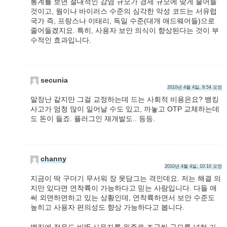
통계를 보면 절대적인 감염 규모가 경제 규모에 맞게 줄어들
것이고, 웜이나 바이러스 수준의 심각한 악성 코드는 서유럽
국가 즉, 프랑스나 이태리, 독일 수준(대개 애드웨어들)으로
줄어들겠지요. 특히, 사용자 보안 의식이 향상된다는 것이 부
수적인 효과입니다.
secunia
2010년 4월 4일, 9:54 오전
말장난 같지만 그걸 교정하는데 드는 사회적 비용은요? 뱅킹
사고가 엄청 많이 일어날 수도 있고, 까놓고 OTP 교체하는데
도 돈이 들죠. 플러그인 재개발도.. 등등.
channy
2010년 4월 4일, 10:10 오전
지금이 딱 구더기 무서워 장 못담그는 격인데요. 저는 해결 의
지만 있다면 연착륙이 가능하다고 믿는 사람입니다. 다들 애
써 외면하면하고 있는 상황인데, 연착륙하면서 보안 수준도
높히고 사용자 편의성도 향상 가능하다고 봅니다.
뱅킹에 적용도 비IE 사용자를 위주로 조금씩 규모를 넓혀 가