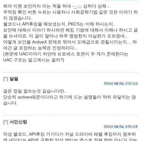
뭐여 이젠 보안까지 아는 척을 하네 -_-;;; 심하다 심해…
무작정 확인 버튼 누르는 사용자나 사회공학기법 같은 것은 이야기 하
지 않겠습니다.
쉘코드나 API후킹을 해보셨는지..PKCS는 이해 하시는지..
보안에 대해서 이야기 하시려면 해킹 기법에 대해서 이해나 하시고 글
을 쓰셔야죠. 이 글이 얼마나 허무 맹랑한지 아실련가 모르겠네..
어떻게 보안을 ActiveX 문제로 엮어서 도매급으로 관철시키는지… 하
여간 글 포장하는 능력은 인정하리다…
(본문에 UAC이야기 하던데 프로세스 토큰이 두 개가 존재한다는
UAC 구조는 알고계시는 걸까?)
달필
2010년 4월 8일, 3:33 오전
글은 정말 잘쓰는것 같습니다만..
단순히 activex때문이다라고 하기에 드는 설명들이 딱히 와닿지는 않
습니다.
서민신랑
2010년 4월 8일, 6:56 오후
악성 쉘코드, API후킹 거기다가 커널 드라이버 레벨 후킹까지 첨부하
면 네이티브 API로 구현한 악성 엑티브 엑스로 전부 한방 러시가 가능