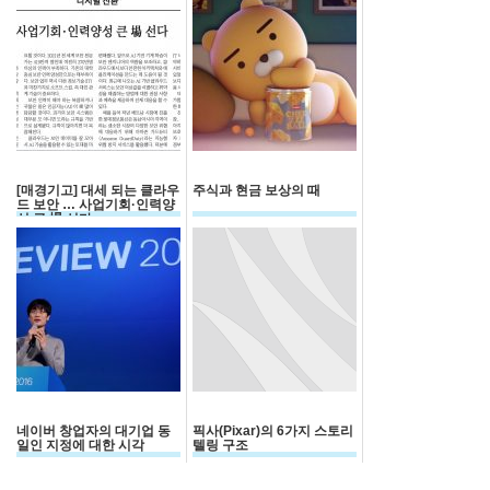
[매경기고] 대세 되는 클라우
주식과 현금 보상의 때
드 보안 … 사업기회·인력양
성 큰 場 선다
네이버 창업자의 대기업 동
픽사(Pixar)의 6가지 스토리
일인 지정에 대한 시각
텔링 구조