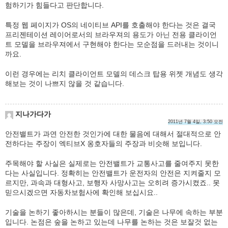
험하기가 힘들다고 판단합니다.
특정 웹 페이지가 OS의 네이티브 API를 호출해야 한다는 것은 결국
프리젠테이션 레이어로서의 브라우져의 용도가 아닌 전용 클라이언
트 모델을 브라우져에서 구현해야 한다는 모순점을 드러내는 것이니
까요.
이런 경우에는 리치 클라이언트 모델의 데스크 탑용 위젯 개념도 생각
해보는 것이 나쁘지 않을 것 같습니다.
지나가다가
2011년 7월 4일, 3:50 오전
안전밸트가 과연 안전한 것인가에 대한 물음에 대해서 절대적으로 안
전하다는 주장이 엑티브X 옹호자들의 주장과 비슷해 보입니다.
주목해야 할 사실은 실제로는 안전밸트가 교통사고를 줄여주지 못한
다는 사실입니다. 정확히는 안전밸트가 운전자의 안전은 지켜줄지 모
르지만, 과속과 대형사고, 보행자 사망사고는 오히려 증가시켰죠.. 못
믿으시겠으면 자동차보험사에 확인해 보십시요..
기술을 논하기 좋아하시는 분들이 많은데, 기술은 나무에 속하는 부분
입니다. 논점은 숲을 논하고 있는데 나무를 논하는 것은 보잘것 없는