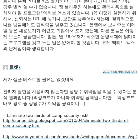
회사나 은행 엑티브엑스 설치해야 되기 때문에~ (1) 내 피씨가 아닌
경우 빌려 쓸 수가 없습니다. 웹 브라우징 하는데도 관리자용으로 설
치해야 될 프로그램! 엑티브 액스가 있습니다. (2) 이렇게 실행하기 위
해서, 신뢰하는 URL에 넣거나, 보안을 낮추어야 하는데, 결과적으로
나쁜 넘들에게도 담벼락을 낮추고 있습니다. 은행에서 보내주는 이메
일 등은 내용보기가 어렵고 귀찮아서 포기 했는데, 다른 분들은 어떻
게 보는지 궁금합니다. 암튼, 웹브라우저가 최소한 운영체제에 얽매이
는 프로그램을 갖고 노는 일은 없어야 할 것입니다. 요게 엑티브 엑스
의 문제점이라 생각합니다.
쿨캣7
2010년 4월 6일, 3:27 오전
제가 샘플 테스트할 필요는 없겠네요.
관리자 권한을 사용하지 않는다면 상당수 취약점을 막을 수 있다는 분
석 결과입니다.(악성코드가 아니라 취약점 공격입니다만… 악성코드
배포 경로 중 상당수가 취약점 공격이니…)
– Eliminate two thirds of comp security risk!
http://sunbeltblog.blogspot.com/2010/04/eliminate-two-thirds-of-
comp-security.html
http://www.beyondtrust.com/downloads/whitepapers/documents/wp03