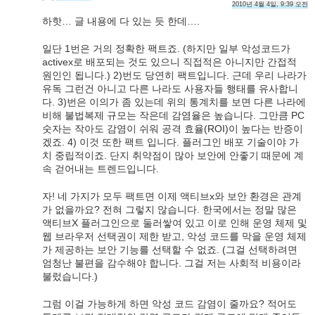
2010년 4월 4일, 9:39 오전
하핫… 글 내용에 다 있는 듯 한데….
일단 1번은 거의 정확한 팩트죠. (하지만 일부 악성코드가
activex로 배포되는 것도 있으니 직접적은 아니지만 간접적
원인인 됩니다.) 2)번도 당연히 팩트입니다. 근데 우리 나라가
유독 그런건 아니고 다른 나라도 사용자들 행태를 유사합니
다. 3)번은 이의가 좀 있는데 위의 통계치를 보면 다른 나라에
비해 불법복제 규모는 작은데 감염율은 높습니다. 그만큼 PC
숫자는 작아도 감염이 쉬워 공격 효율(ROI)이 높다는 반증이
겠죠. 4) 이것 또한 팩트 입니다. 플러그인 배포 기술이야 가
치 중립적이죠. 단지 취약점이 많아 보안에 안좋기 때문에 계
속 걷어내는 트렌드입니다.
자! 네 가지가 모두 팩트면 이제 액티브x와 보안 환경은 관계
가 없을까요? 전혀 그렇지 않습니다. 한국에서는 정말 많은
액티브X 플러그인으로 둘러쌓여 있고 이로 인해 운영 체제 및
웹 브라우저 선택권이 제한 받고, 악성 코드를 막을 운영 체제
가 제공하는 보안 기능를 선택할 수 없죠. (그걸 선택하려면
엄청난 불편을 감수해야 합니다. 그걸 저는 사회적 비용이라
불렀습니다.)
그럼 이걸 가능하게 하면 악성 코드 감염이 줄까요? 적어도