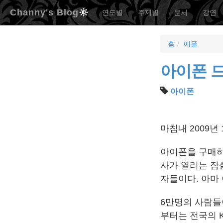
Channy's Blog
연도별
주제별
문서
강연
홈
애플
아이폰 
아이폰
마침내 2009년
아이폰을 구매하
사가 열리는 잠실
자들이다. 아마 
6만명의 사람들이
부터는 전국의 