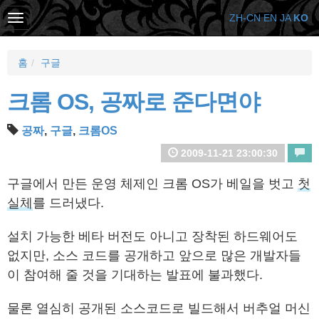
ZH-CN
EN
JA
KO
홈
구글
크롬 OS, 공짜로 준다면야
공짜
,
구글
,
크롬OS
2009-11-21 23:00:30
구글에서 만든 운영 체제인 크롬 OS가 베일을 벗고
첫
실체
를 드러냈다.
설치 가능한 베타 버전도 아니고 장착된 하드웨어도
없지만, 소스 코드를 공개하고 앞으로 많은 개발자들
이 참여해 줄 것을 기대하는 발표에 불과했다.
물론 열심히 공개된 소스코드로 빌드해서 버추얼 머신