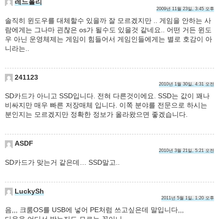
레드홀리
2009년 11월 23일, 3:45 오후
솔직히 윈도우를 대체할수 있을까 잘 모르겠지만 .. 게임을 안하는 사
람에게는 그나마 괸찮은 os가 될수도 있을것 같네요.. 어떤 거든 윈도
우 아닌 운영체제는 게임이 힘들어서 게임인들에게는 별로 호감이 아
니라는..
241123
2010년 1월 30일, 4:31 오전
SD카드가 아니고 SSD입니다. 전혀 다른것이에요. SSD는 값이 꽤나
비싸지만 매우 빠른 저장매체 입니다. 이쪽 분야를 전문으로 하시는
분인지는 모르겠지만 정확한 정보가 올라왔으면 좋겠습니다.
ASDF
2010년 3월 21일, 5:21 오전
SD카드가 맞는거 같은데… SSD말고..
LuckySh
2011년 5월 1일, 1:20 오후
음,,, 크룸OS를 USB에 넣어 PE처럼 쓰고싶은데 말입니다,,,
다운을 어디서 받는지도 모르는 꼴이니,,,