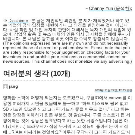
-
Channy Yun (윤석찬)
;
※
Disclaimer
- 본 글은 개인적인 의견일 뿐 제가 재직했거나 하고 있
는 기업의 공식 입장을 대변하거나 그 의견을 반영하는 것이 아닙니
다. 사실 확인 및 개인 투자의 판단에 대해서는 독자 개인의 책임에 있
으며, 상업적 활용 및 뉴스 매체의 인용 역시 금지함을 양해해 주시기
바랍니다. 본 채널은 광고를 비롯 어떠한 수익도 창출하지 않습니다.
(The opinions expressed here are my own and do not necessarily
represent those of current or past employers. Please note that you
are solely responsible for your judgment on checking facts for your
investments and prohibit your citations as commercial content or
news sources. This channel does not monetize via any advertising.)
여러분의 생각 (10개)
jang
2009년 11월 22일, 12:43 오전
명확한 스팩이 어떻게 되는지는 모르겠으나, 구글IO에서 canvas를 이
용한 여러가지 시연을 했음에도 불구하고 “하드 디스크도 필요 없고
SD 카드만 있으면 되고 그래픽 카드가 좋을 이유도 없다.” 라고 하는
것은 당장은 이해하기 힘든 부분인 것 같습니다. 구글 스스로가 웹 서
핑이라는 것에 성능은 필요없다고 하는 듯한 뉘앙스입니다.(물론 아
니겠지만…) 브라우저가 점점 무거워 지고 성능이 좋아지는 이 시점
에…RIA는 어쩌라는 것일까요? 아무리 구닥다리 그래픽 카드라도 지