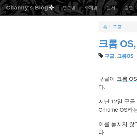
Channy's Blog
연도별
주제별
문서
강연
홈
구글
크롬 OS
구글
,
크롬OS
구글이
크롬 OS
다.
지난 12일 구글
Chrome OS
이를 놓치지 않
다.